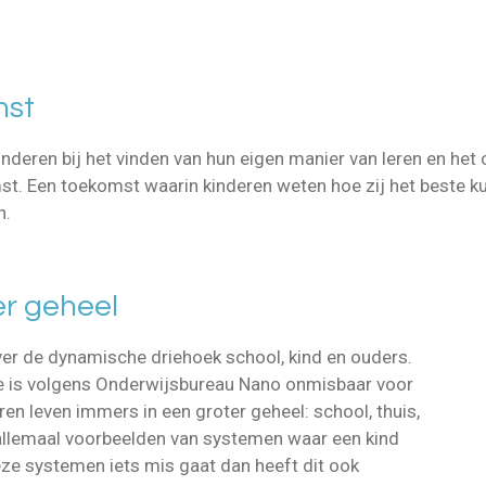
mst
deren bij het vinden van hun eigen manier van leren en het 
st. Een toekomst waarin kinderen weten hoe zij het beste ku
n.
er geheel
er de dynamische driehoek school, kind en ouders.
e is volgens Onderwijsbureau Nano onmisbaar voor
ren leven immers in een groter geheel: school, thuis,
n allemaal voorbeelden van systemen waar een kind
deze systemen iets mis gaat dan heeft dit ook