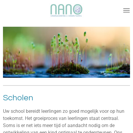
Ga
direct
naar
de
hoofdinhoud
Scholen
Uw school bereidt leerlingen zo goed mogelijk voor op hun
toekomst. Het groeiproces van leerlingen staat centraal.
Soms is er net iets meer tijd of aandacht nodig om de
ontwikkeling van een kind optimaal te ondersteunen. Ons